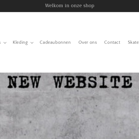
Welkom in onze shop
s
Kleding
Cadeaubonnen
Over ons
Contact
Skate